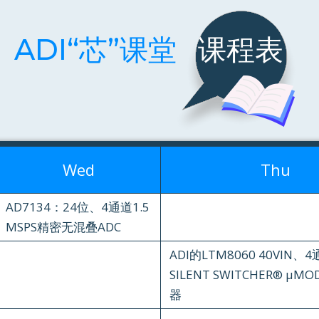
ADI“芯”课堂
课程表
Wed
Thu
AD7134：24位、4通道1.5
MSPS精密无混叠ADC
ADI的LTM8060 40VIN、
SILENT SWITCHER® μM
器