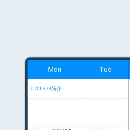
Mon
Tue
LTC6373简介